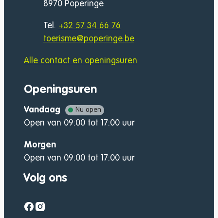
,
8970
Poperinge
Tel.
+32 57 34 66 76
E-mail
toerisme
@
poperinge.be
Alle contact en openingsuren
Openingsuren
Vandaag
Nu open
Open van
09:00
tot
17:00
uur
Morgen
Open van
09:00
tot
17:00
uur
Volg ons
Facebook
Instagram