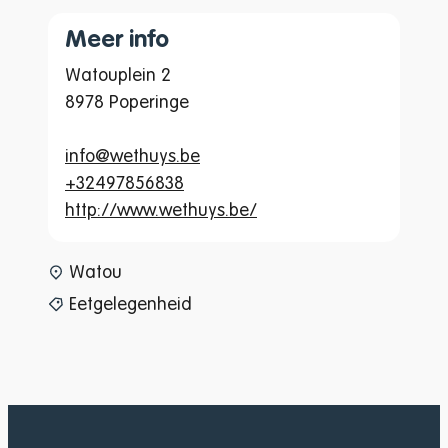
Meer info
Watouplein 2
8978 Poperinge
info@wethuys.be
+32497856838
http://www.wethuys.be/
www-page-content-item-tax
Watou
Eetgelegenheid