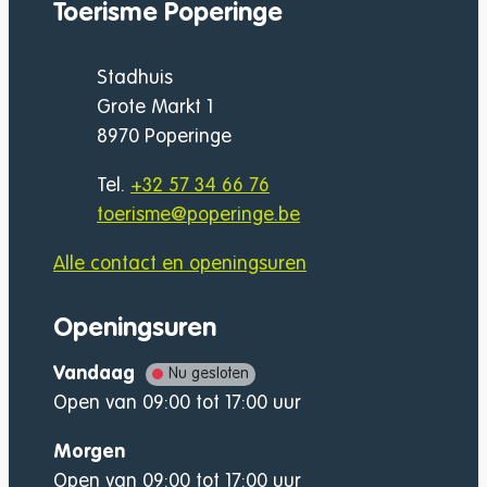
Toerisme Poperinge
Adres
Stadhuis
Grote Markt 1
,
8970
Poperinge
Tel.
+32 57 34 66 76
E-mail
toerisme
@
poperinge.be
Alle contact en openingsuren
Openingsuren
Vandaag
Nu gesloten
Open van
09:00
tot
17:00
uur
Morgen
Open van
09:00
tot
17:00
uur