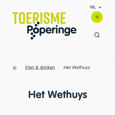
Naar inhoud
NL
Toerisme Poperinge
Menu
Zoek ton
Eten & drinken
Het Wethuys
Startpagina
Het Wethuys