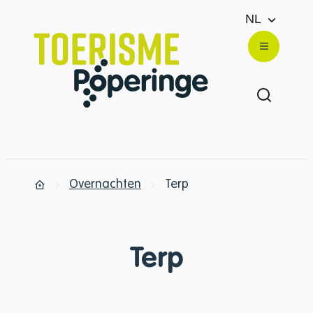
Naar inhoud
NL
Toerisme Poperinge
Menu
Zoek ton
Overnachten
Terp
Startpagina
Terp