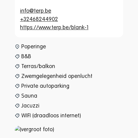
info@terp.be
+32468244902
https://www.terp.be/blank-1
www-page-content-item-tax
Poperinge
B&B
Terras/balkon
Zwemgelegenheid openlucht
Private autoparking
Sauna
Jacuzzi
WIFI (draadloos internet)