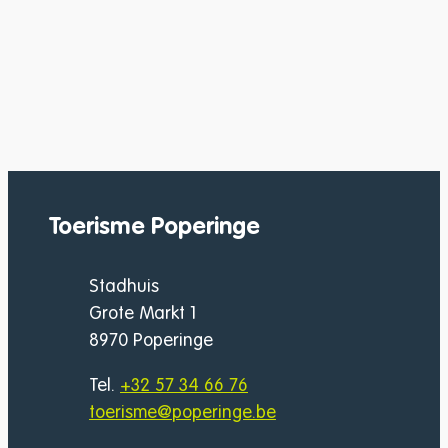
Toerisme Poperinge
Adres
Stadhuis
Grote Markt 1
,
8970
Poperinge
Tel.
+32 57 34 66 76
E-mail
toerisme
@
poperinge.be