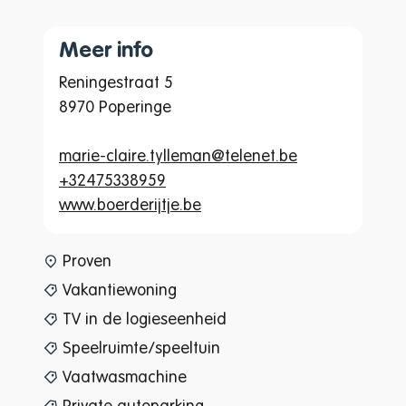
Meer info
Reningestraat 5
8970 Poperinge
marie-claire.tylleman@telenet.be
+32475338959
www.boerderijtje.be
www-page-content-item-tax
Proven
Vakantiewoning
TV in de logieseenheid
Speelruimte/speeltuin
Vaatwasmachine