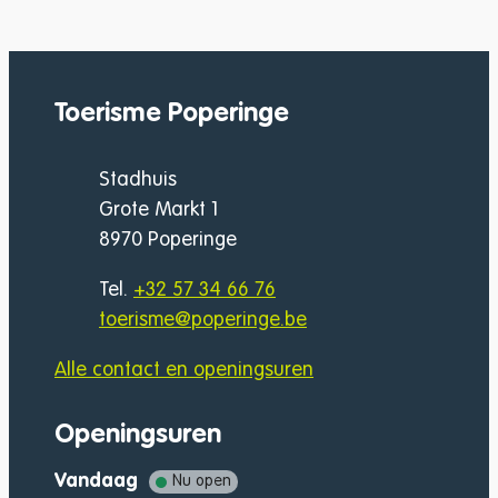
Toerisme Poperinge
Adres
Stadhuis
Grote Markt 1
,
8970
Poperinge
Tel.
+32 57 34 66 76
E-mail
toerisme
@
poperinge.be
Alle contact en openingsuren
Openingsuren
Vandaag
Nu open