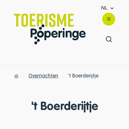
Naar inhoud
NL
Toerisme Poperinge
Menu
Zoek ton
Overnachten
't Boerderijtje
Startpagina
't Boerderijtje