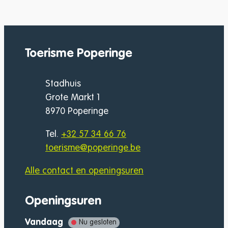
Toerisme Poperinge
Adres
Stadhuis
Grote Markt 1
,
8970
Poperinge
Tel.
+32 57 34 66 76
E-mail
toerisme
@
poperinge.be
Alle contact en openingsuren
Openingsuren
Vandaag
Nu gesloten