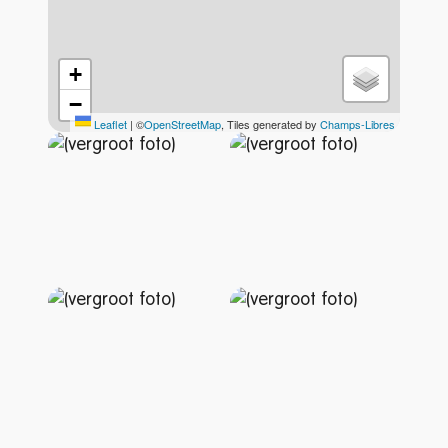
+
−
Leaflet
|
©
OpenStreetMap
, Tiles generated by
Champs-Libres