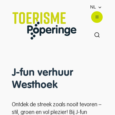
Naar inhoud
NL
Toerisme Poperinge
Menu
Zoek ton
J-fun verhuur
Westhoek
Ontdek de streek zoals nooit tevoren –
stil, groen en vol plezier! Bij J-fun