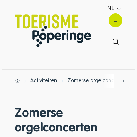
Naar inhoud
NL
Toerisme Poperinge
Menu
Zoek ton
Activiteiten
Zomerse orgelconcerten
scrol
Startpagina
Zomerse
orgelconcerten