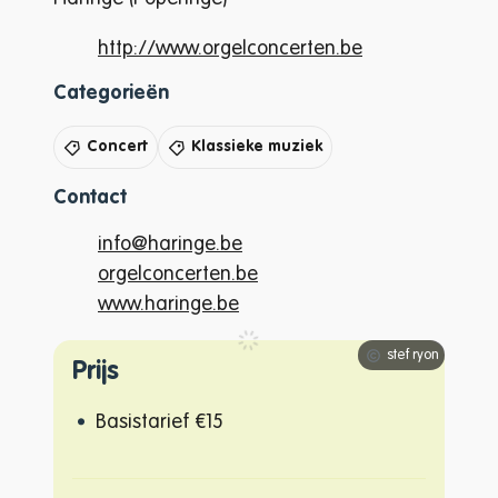
Website
http://www.orgelconcerten.be
Categorieën
Concert
Klassieke muziek
Contact
E-mail
info
@
haringe.be
Website
orgelconcerten.be
Website
www.haringe.be
stef ryon