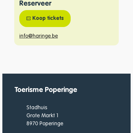
Prijs
Basistarief
€
15