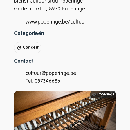
Dienst Cultuur stad Poperinge
Grote markt 1
,
8970
Poperinge
Website
www.poperinge.be/cultuur
Categorieën
Concert
Contact
E-mail
cultuur
@
poperinge.be
Tel.
057346686
Poperinge