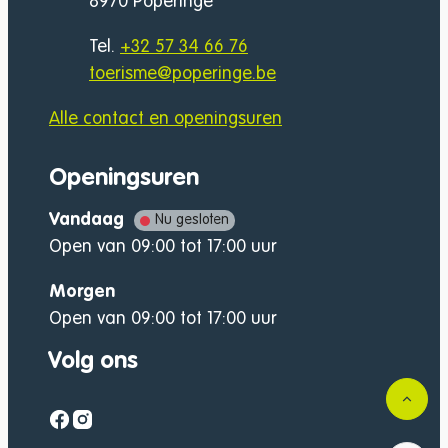
,
8970
Poperinge
Tel.
+32 57 34 66 76
E-mail
toerisme
@
poperinge.be
Alle contact en openingsuren
Openingsuren
Vandaag
Nu gesloten
Open van
09:00
tot
17:00
uur
Morgen
Open van
09:00
tot
17:00
uur
Volg ons
Naar
Facebook
Instagram