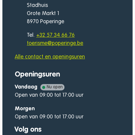
Adres
Stadhuis
Grote Markt 1
,
8970
Poperinge
Tel.
+32 57 34 66 76
E-mail
toerisme
@
poperinge.be
Alle contact en openingsuren
Openingsuren
Vandaag
Nu open
Open van
09:00
tot
17:00
uur
Morgen
Open van
09:00
tot
17:00
uur
Volg ons