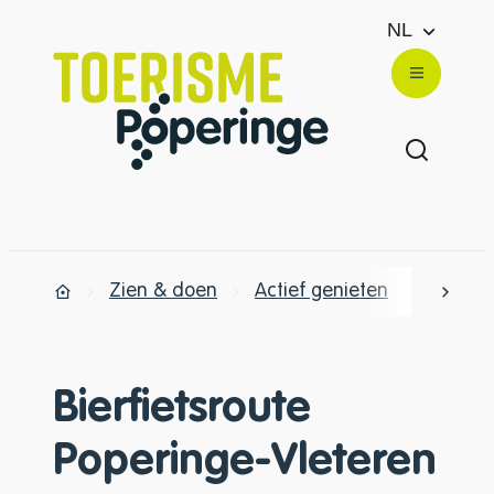
Naar inhoud
NL
Toerisme Poperinge
Menu
Zoek ton
Zien & doen
Actief genieten
Fietsen
scrol
Startpagina
Bierfietsroute
Poperinge-Vleteren