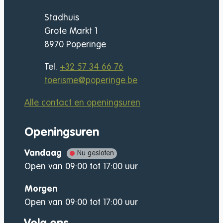
Adres
Stadhuis
Grote Markt 1
,
8970
Poperinge
Tel.
+32 57 34 66 76
E-mail
toerisme
@
poperinge.be
Alle contact en openingsuren
Openingsuren
Vandaag
Nu gesloten
Open van
09:00
tot
17:00
uur
Morgen
Open van
09:00
tot
17:00
uur