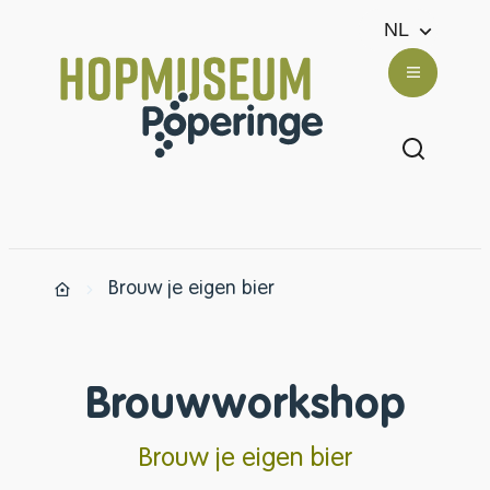
Naar inhoud
NL
Toerisme Poperinge
Menu
Zoek ton
Brouw je eigen bier
Startpagina
Brouwworkshop
Brouw je eigen bier