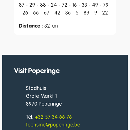
87 - 29 - 88 - 24 - 72 - 16 - 33 - 49 - 79
- 26 - 66 - 67 - 42 - 36 - 5 - 89 - 9 - 22
Distance
: 32 km
Visit Poperinge
Adresse
Stadhuis
Grote Markt 1
,
8970
Poperinge
Tél.
+32 57 34 66 76
E-mail
toerisme
@
poperinge.be