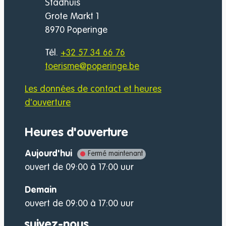
Adresse
Stadhuis
Grote Markt 1
,
8970
Poperinge
Tél.
+32 57 34 66 76
E-mail
toerisme
@
poperinge.be
Les données de contact et heures
d'ouverture
Heures d'ouverture
Aujourd'hui
Fermé maintenant
ouvert de
09:00
à
17:00
uur
Demain
ouvert de
09:00
à
17:00
uur
suivez-nous