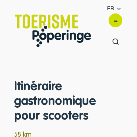
Au contenu
FR
Website
Menu
Afficher
Itinéraire
gastronomique
pour scooters
58 km