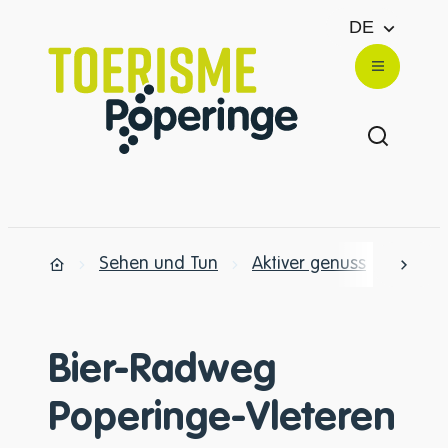
zum Inhalt
DE
Website
Menü
Suche e
Sehen und Tun
Aktiver genuss
Radfa
nach 
Zuhause
Bier-Radweg
Poperinge-Vleteren