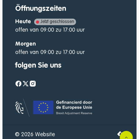
Öffnungszeiten
Heute
Jetzt geschlossen
offen van
09:00
zu
17:00
uur
Morgen
offen van
09:00
zu
17:00
uur
folgen Sie uns
Facebook
Twitter
Instagram
website-footer-lo
LCP nv 2
© 2026
Website