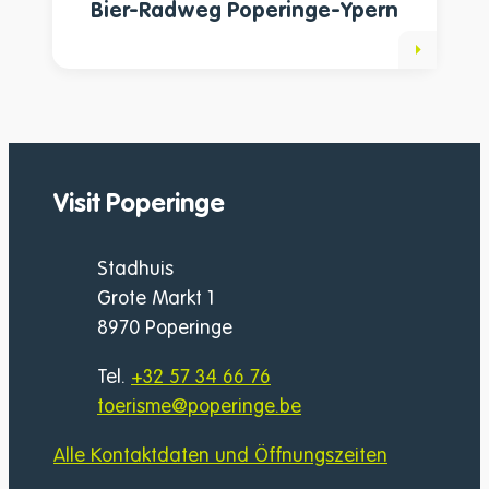
Bier-Radweg Poperinge-Ypern
Visit Poperinge
Adresse
Stadhuis
Grote Markt 1
,
8970
Poperinge
Tel.
+32 57 34 66 76
E-Mail
toerisme
@
poperinge.be
Alle Kontaktdaten und Öffnungszeiten