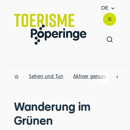
zum Inhalt
DE
Website
Menü
Suche e
Sehen und Tun
Aktiver genuss
Wand
nach 
Zuhause
Wanderung im
Grünen