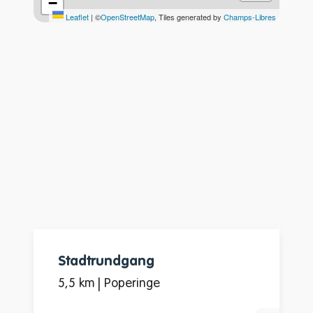
A bis Z
−
Leaflet
|
©
OpenStreetMap
, Tiles generated by
Champs-Libres
Stadtrundgang
5,5 km | Poperinge